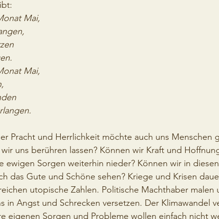
ibt:
onat Mai,
angen,
rzen
en.
onat Mai,
n,
nden
rlangen.
iner Pracht und Herrlichkeit möchte auch uns Menschen 
wir uns berühren lassen? Können wir Kraft und Hoffnung
e ewigen Sorgen weiterhin nieder? Können wir in diesen
ch das Gute und Schöne sehen? Kriege und Krisen dauer
reichen utopische Zahlen. Politische Machthaber malen un
ns in Angst und Schrecken versetzen. Der Klimawandel ve
re eigenen Sorgen und Probleme wollen einfach nicht w