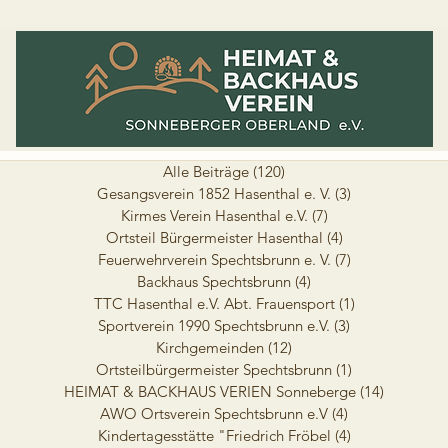
Alle Beiträge
(120)
120 Beiträge
Gesangsverein 1852 Hasenthal e. V.
(3)
3 Beiträge
Kirmes Verein Hasenthal e.V.
(7)
7 Beiträge
Ortsteil Bürgermeister Hasenthal
(4)
4 Beiträge
Feuerwehrverein Spechtsbrunn e. V.
(7)
7 Beiträge
Backhaus Spechtsbrunn
(4)
4 Beiträge
TTC Hasenthal e.V. Abt. Frauensport
(1)
1 Beitrag
Sportverein 1990 Spechtsbrunn e.V.
(3)
3 Beiträge
Kirchgemeinden
(12)
12 Beiträge
Ortsteilbürgermeister Spechtsbrunn
(1)
1 Beitrag
HEIMAT & BACKHAUS VERIEN Sonneberge
(14)
14 Beiträ
AWO Ortsverein Spechtsbrunn e.V
(4)
4 Beiträge
Kindertagesstätte "Friedrich Fröbel
(4)
4 Beiträge