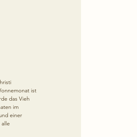
risti 
Wonnemonat ist 
de das Vieh 
naten im 
und einer 
alle 