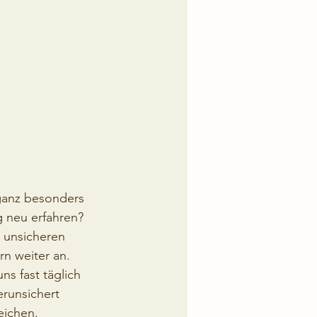
ganz besonders 
 neu erfahren? 
 unsicheren 
n weiter an. 
s fast täglich 
runsichert 
eichen.