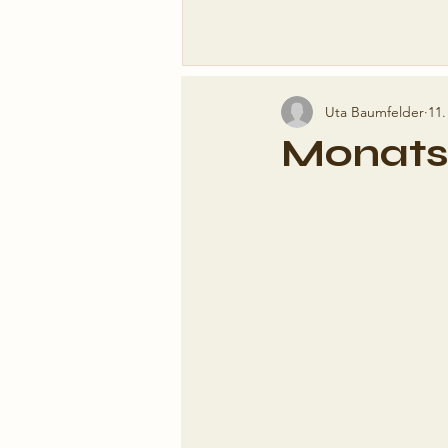
Uta Baumfelder
11.
Monats