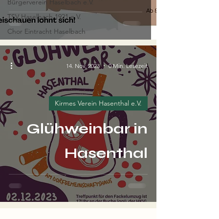
Bürgerverein Haselbach e.V.
TSV Haselbach 1921 e.V.
Chor Eintracht Haselbach
14. Nov. 2023
0 Min. Lesezeit
Kirmes Verein Hasenthal e.V.
Glühweinbar in
Hasenthal