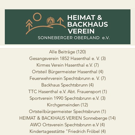
Alle Beiträge
(120)
120 Beiträge
Gesangsverein 1852 Hasenthal e. V.
(3)
3 Beiträge
Kirmes Verein Hasenthal e.V.
(7)
7 Beiträge
Ortsteil Bürgermeister Hasenthal
(4)
4 Beiträge
Feuerwehrverein Spechtsbrunn e. V.
(7)
7 Beiträge
Backhaus Spechtsbrunn
(4)
4 Beiträge
TTC Hasenthal e.V. Abt. Frauensport
(1)
1 Beitrag
Sportverein 1990 Spechtsbrunn e.V.
(3)
3 Beiträge
Kirchgemeinden
(12)
12 Beiträge
Ortsteilbürgermeister Spechtsbrunn
(1)
1 Beitrag
HEIMAT & BACKHAUS VERIEN Sonneberge
(14)
14 Beiträ
AWO Ortsverein Spechtsbrunn e.V
(4)
4 Beiträge
Kindertagesstätte "Friedrich Fröbel
(4)
4 Beiträge