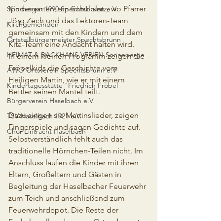
Kindergarten, am Schulplatz, wo Pfarrer 
Sportverein 1990 Spechtsbrunn e.V.
Jörg Zech und das Lektoren-Team 
Kirchgemeinden
gemeinsam mit den Kindern und dem 
Ortsteilbürgermeister Spechtsbrunn
Kita-Team eine Andacht halten wird.
HEIMAT & BACKHAUS VERIEN Sonneberge
In einem kleinen Programm zeigen die 
Fröbelkids die Geschichte vom 
AWO Ortsverein Spechtsbrunn e.V
Heiligen Martin, wie er mit einem 
Kindertagesstätte "Friedrich Fröbel
Bettler seinen Mantel teilt.
Bürgerverein Haselbach e.V.
Dazu singen sie Martinslieder, zeigen 
TSV Haselbach 1921 e.V.
Fingerspiele und sagen Gedichte auf.
Chor Eintracht Haselbach
Selbstverständlich fehlt auch das 
traditionelle Hörnchen-Teilen nicht. Im 
Anschluss laufen die Kinder mit ihren 
Eltern, Großeltern und Gästen in 
Begleitung der Haselbacher Feuerwehr 
zum Teich und anschließend zum 
Feuerwehrdepot. Die Reste der 