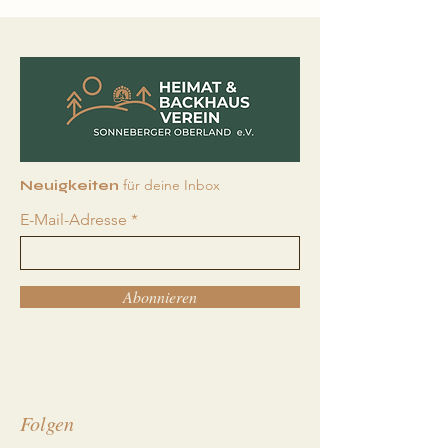
Gedanken zum
Unsere kirchl
Monatsspruch Juli
Termine für J
2026
für deine Inbox
Neuigkeiten
E-Mail-Adresse
Abonnieren
Folgen