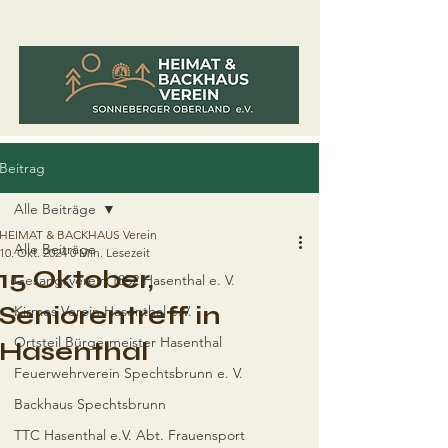
Beitrag
Alle Beiträge
HEIMAT & BACKHAUS Verein
Alle Beiträge
10. Okt. 2024
0 Min. Lesezeit
15 Oktober,
Gesangsverein 1852 Hasenthal e. V.
Seniorentreff in
Kirmes Verein Hasenthal e.V.
Ortsteil Bürgermeister Hasenthal
Hasenthal
Feuerwehrverein Spechtsbrunn e. V.
Backhaus Spechtsbrunn
TTC Hasenthal e.V. Abt. Frauensport