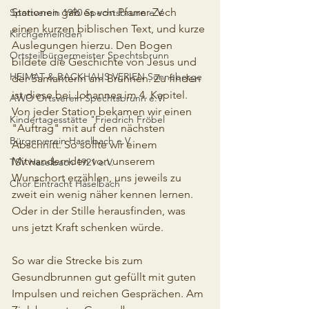
Stationen gab es von Pfarrer Zech 
Sportverein 1990 Spechtsbrunn e.V.
einen kurzen biblischen Text, und kurze 
Kirchgemeinden
Auslegungen hierzu. Den Bogen 
Ortsteilbürgermeister Spechtsbrunn
bildete die Geschichte von Jesus und 
HEIMAT & BACKHAUS VERIEN Sonneberge
der Samariterin am Brunnen. Zu finden 
ist diese bei Johannes im 4. Kapitel. 
AWO Ortsverein Spechtsbrunn e.V
Von jeder Station bekamen wir einen 
Kindertagesstätte "Friedrich Fröbel
"Auftrag" mit auf den nächsten 
Bürgerverein Haselbach e.V.
Abschnitt. So sollte wir einem 
Mitwandernden von unserem 
TSV Haselbach 1921 e.V.
Wunschort erzählen, uns jeweils zu 
Chor Eintracht Haselbach
zweit ein wenig näher kennen lernen. 
Oder in der Stille herausfinden, was 
uns jetzt Kraft schenken würde.
So war die Strecke bis zum 
Gesundbrunnen gut gefüllt mit guten 
Impulsen und reichen Gesprächen. Am 