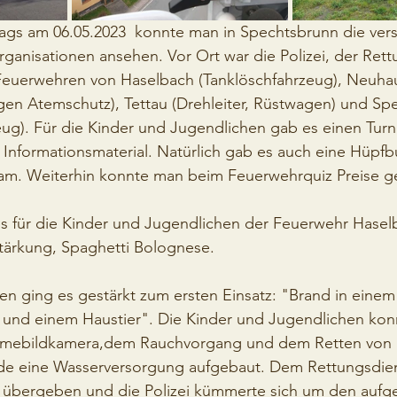
tags am 06.05.2023  konnte man in Spechtsbrunn die ver
rganisationen ansehen. Vor Ort war die Polizei, der Ret
euerwehren von Haselbach (Tanklöschfahrzeug), Neuha
n Atemschutz), Tettau (Drehleiter, Rüstwagen) und Sp
g). Für die Kinder und Jugendlichen gab es einen Turnb
nformationsmaterial. Natürlich gab es auch eine Hüpfbu
am. Weiterhin konnte man beim Feuerwehrquiz Preise g
s für die Kinder und Jugendlichen der Feuerwehr Hasel
tärkung, Spaghetti Bolognese. 
n ging es gestärkt zum ersten Einsatz: "Brand in eine
 und einem Haustier". Die Kinder und Jugendlichen kon
mebildkamera,dem Rauchvorgang und dem Retten von 
de eine Wasserversorgung aufgebaut. Dem Rettungsdien
 übergeben und die Polizei kümmerte sich um den aufg