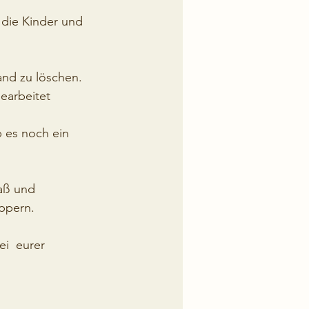
 die Kinder und 
nd zu löschen. 
earbeitet 
 es noch ein 
aß und 
ppern.
i  eurer 