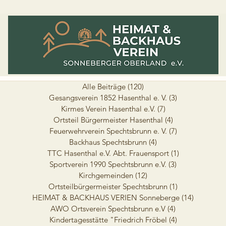
Alle Beiträge
(120)
120 Beiträge
Gesangsverein 1852 Hasenthal e. V.
(3)
3 Beiträge
Kirmes Verein Hasenthal e.V.
(7)
7 Beiträge
Ortsteil Bürgermeister Hasenthal
(4)
4 Beiträge
Feuerwehrverein Spechtsbrunn e. V.
(7)
7 Beiträge
Backhaus Spechtsbrunn
(4)
4 Beiträge
TTC Hasenthal e.V. Abt. Frauensport
(1)
1 Beitrag
Sportverein 1990 Spechtsbrunn e.V.
(3)
3 Beiträge
Kirchgemeinden
(12)
12 Beiträge
Ortsteilbürgermeister Spechtsbrunn
(1)
1 Beitrag
HEIMAT & BACKHAUS VERIEN Sonneberge
(14)
14 Beiträ
AWO Ortsverein Spechtsbrunn e.V
(4)
4 Beiträge
Kindertagesstätte "Friedrich Fröbel
(4)
4 Beiträge