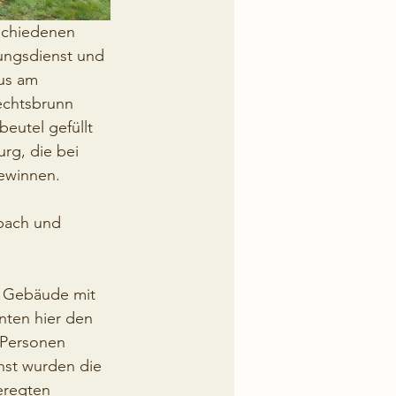
schiedenen 
tungsdienst und 
us am 
echtsbrunn 
eutel gefüllt 
rg, die bei 
ewinnen. 
bach und 
m Gebäude mit 
nten hier den 
Personen 
st wurden die 
eregten 