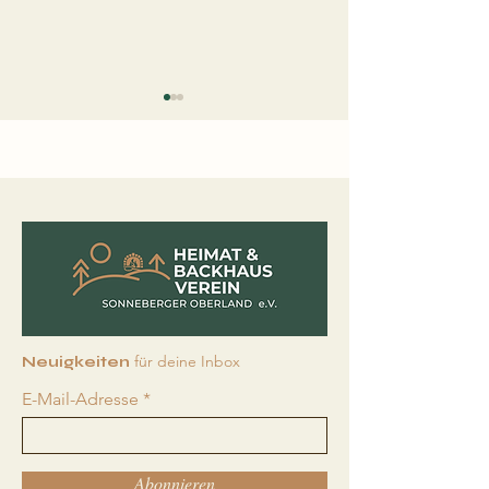
Gedanken zum
Unsere kirchl
Monatsspruch Juli
Termine für J
2026
für deine Inbox
Neuigkeiten
E-Mail-Adresse
Abonnieren