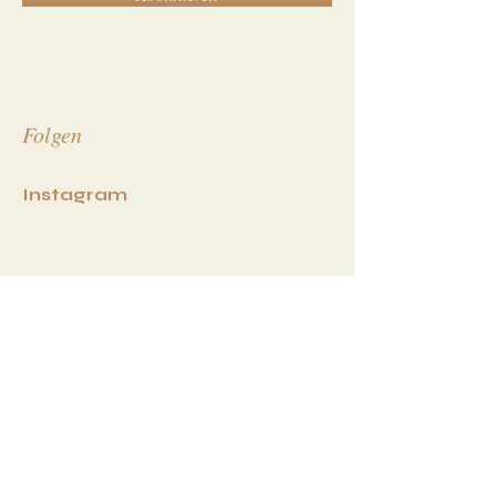
Folgen
I
nstagram
Unterstütze deinen
Verein ! Werde Mitglied