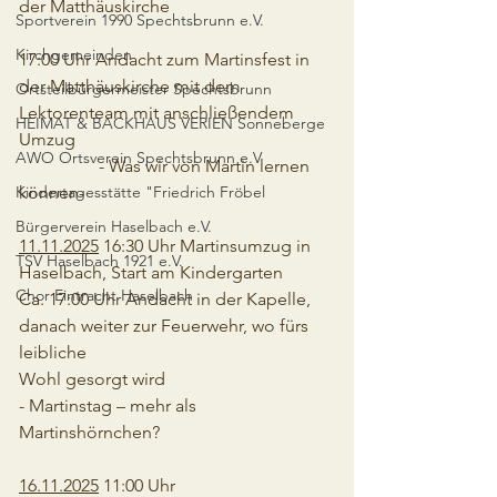
der Matthäuskirche
Sportverein 1990 Spechtsbrunn e.V.
Kirchgemeinden
17:00 Uhr Andacht zum Martinsfest in 
der Matthäuskirche mit dem
Ortsteilbürgermeister Spechtsbrunn
Lektorenteam mit anschließendem 
HEIMAT & BACKHAUS VERIEN Sonneberge
Umzug
AWO Ortsverein Spechtsbrunn e.V
                  - Was wir von Martin lernen 
Kindertagesstätte "Friedrich Fröbel
können-
Bürgerverein Haselbach e.V.
11.11.2025
 16:30 Uhr Martinsumzug in 
TSV Haselbach 1921 e.V.
Haselbach, Start am Kindergarten
Chor Eintracht Haselbach
Ca. 17:00 Uhr Andacht in der Kapelle, 
danach weiter zur Feuerwehr, wo fürs 
leibliche
Wohl gesorgt wird
- Martinstag – mehr als 
Martinshörnchen?
16.11.2025
 11:00 Uhr 